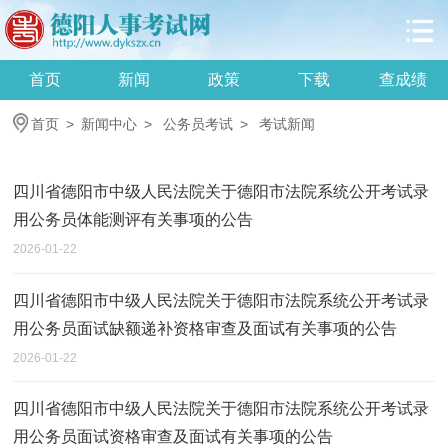
首页
新闻
政策
下载
查成绩
首页
>
新闻中心
>
公务员考试
>
考试新闻
四川省德阳市中级人民法院关于德阳市法院系统公开考试录
用公务员体能测评有关事项的公告
2026-01-22
四川省德阳市中级人民法院关于德阳市法院系统公开考试录
用公务员面试缺额递补资格审查及面试有关事项的公告
2026-01-22
四川省德阳市中级人民法院关于德阳市法院系统公开考试录
用公务员面试资格审查及面试有关事项的公告