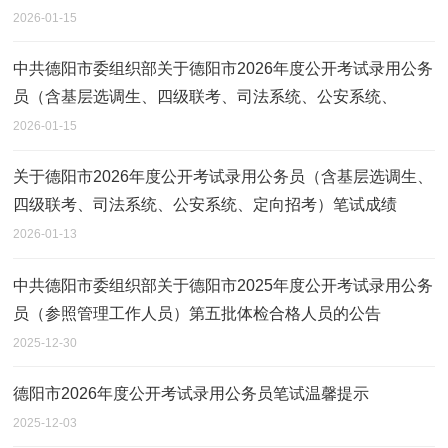
2026-01-15
中共德阳市委组织部关于德阳市2026年度公开考试录用公务
员（含基层选调生、四级联考、司法系统、公安系统、
2026-01-15
关于德阳市2026年度公开考试录用公务员（含基层选调生、
四级联考、司法系统、公安系统、定向招考）笔试成绩
2026-01-13
中共德阳市委组织部关于德阳市2025年度公开考试录用公务
员（参照管理工作人员）第五批体检合格人员的公告
2025-12-30
德阳市2026年度公开考试录用公务员笔试温馨提示
2025-12-03