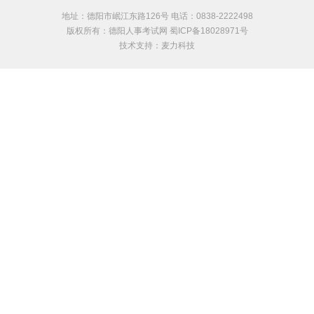
地址：德阳市岷江东路126号 电话：0838-2222498
版权所有：德阳人事考试网 蜀ICP备18028971号
技术支持：
麦力科技