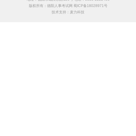
版权所有：德阳人事考试网 蜀ICP备18028971号
技术支持：
麦力科技