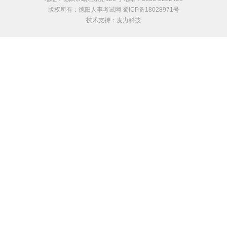
版权所有：德阳人事考试网 蜀ICP备18028971号
技术支持：
麦力科技