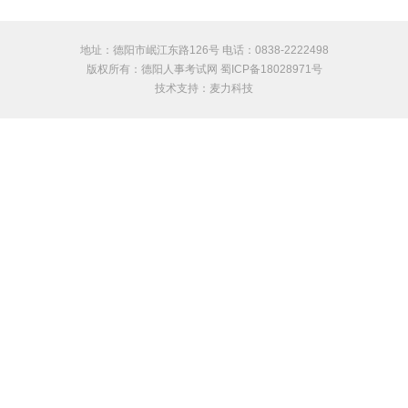
地址：德阳市岷江东路126号 电话：0838-2222498
版权所有：德阳人事考试网 蜀ICP备18028971号
技术支持：
麦力科技